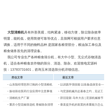
大型清粮机
具有外形美观，结构紧凑，移动方便，除尘除杂效率
明显，能耗低，使用简便可靠等优点，且筛网可根据用户要求任意
调换，适用于不同的物料品种.是国家各粮管部分，粮油加工单位及
粮食储务首先的清理设备。
我公司专业生产各种粮食筛分机，有大中小型、无尘式谷物清选
机，适合各种粮食农作物的筛分、清选、除杂。欢迎致电宏源科
技：13783731601，咨询玉米清选筛分机详细信息。
类似文章
最近文章
・
山东陆经理您所订购的小型清粮机
・
以训践学强技能 以练备战保安全—
5台以发出
・
振动筛在医药行业应用中注意事项
新乡宏源机械开展生产消防安全培训
・
与宏源机械共赴暮春之约，见证工
・
清粮机生产厂家
及消防演练
业创新的力量
・
辞旧迎新·马年大吉 | 宏源机械春节
・
重庆小型花椒筛选机 青椒除杂清理
放假安排公告
・
垂直提升机的装置的承重能力怎么