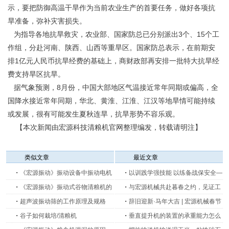
示，要把防御高温干旱作为当前农业生产的首要任务，做好各项抗
旱准备，弥补灾害损失。
为指导各地抗旱救灾，农业部、国家防总已分别派出3个、15个工
作组，分赴河南、陕西、山西等重旱区。国家防总表示，在前期安
排1亿元人民币抗旱经费的基础上，商财政部再安排一批特大抗旱经
费支持旱区抗旱。
据气象预测，8月份，中国大部地区气温接近常年同期或偏高，全
国降水接近常年同期，华北、黄淮、江淮、江汉等地旱情可能持续
或发展，很有可能发生夏秋连旱，抗旱形势不容乐观。
【本次新闻由宏源科技清粮机官网整理编发，转载请明注】
类似文章
最近文章
・
《宏源振动》振动设备中振动电机
・
以训践学强技能 以练备战保安全—
的安装
・
《宏源振动》振动式谷物清粮机的
新乡宏源机械开展生产消防安全培训
・
与宏源机械共赴暮春之约，见证工
改进措施
・
超声波振动筛的工作原理及规格
及消防演练
业创新的力量
・
辞旧迎新·马年大吉 | 宏源机械春节
・
谷子如何栽培/清粮机
放假安排公告
・
垂直提升机的装置的承重能力怎么