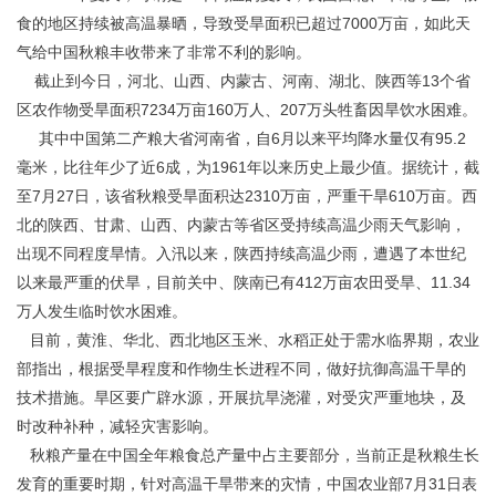
食的地区持续被高温暴晒，导致受旱面积已超过7000万亩，如此天
气给中国秋粮丰收带来了非常不利的影响。
截止到今日，河北、山西、内蒙古、河南、湖北、陕西等13个省
区农作物受旱面积7234万亩160万人、207万头牲畜因旱饮水困难。
其中中国第二产粮大省河南省，自6月以来平均降水量仅有95.2
毫米，比往年少了近6成，为1961年以来历史上最少值。据统计，截
至7月27日，该省秋粮受旱面积达2310万亩，严重干旱610万亩。西
北的陕西、甘肃、山西、内蒙古等省区受持续高温少雨天气影响，
出现不同程度旱情。入汛以来，陕西持续高温少雨，遭遇了本世纪
以来最严重的伏旱，目前关中、陕南已有412万亩农田受旱、11.34
万人发生临时饮水困难。
目前，黄淮、华北、西北地区玉米、水稻正处于需水临界期，农业
部指出，根据受旱程度和作物生长进程不同，做好抗御高温干旱的
技术措施。旱区要广辟水源，开展抗旱浇灌，对受灾严重地块，及
时改种补种，减轻灾害影响。
秋粮产量在中国全年粮食总产量中占主要部分，当前正是秋粮生长
发育的重要时期，针对高温干旱带来的灾情，中国农业部7月31日表