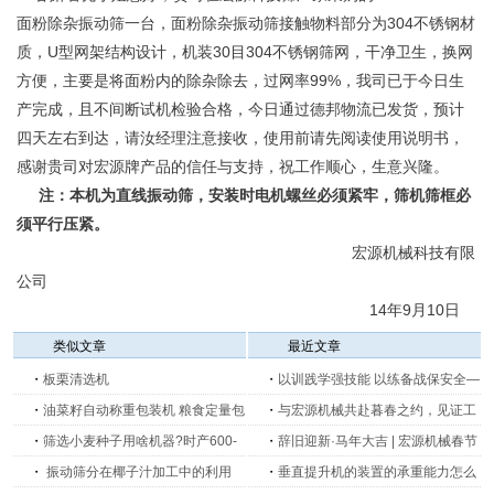
面粉除杂振动筛一台，面粉除杂振动筛接触物料部分为304不锈钢材
质，U型网架结构设计，机装30目304不锈钢筛网，干净卫生，换网
方便，主要是将面粉内的除杂除去，过网率99%，我司已于今日生
产完成，且不间断试机检验合格，今日通过德邦物流已发货，预计
四天左右到达，请汝经理注意接收，使用前请先阅读使用说明书，
感谢贵司对宏源牌产品的信任与支持，祝工作顺心，生意兴隆。
注：本机为直线振动筛，安装时电机螺丝必须紧牢，筛机筛框必
须平行压紧。
宏源机械科技有限
公司
14年9月10日
类似文章
最近文章
・
板栗清选机
・
以训践学强技能 以练备战保安全—
・
油菜籽自动称重包装机 粮食定量包
新乡宏源机械开展生产消防安全培训
・
与宏源机械共赴暮春之约，见证工
装称
・
筛选小麦种子用啥机器?时产600-
及消防演练
业创新的力量
・
辞旧迎新·马年大吉 | 宏源机械春节
700kg麦种精选机 粮食种子精选机厂
・
振动筛分在椰子汁加工中的利用
放假安排公告
・
垂直提升机的装置的承重能力怎么