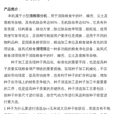
产品简介
：
本机属于小型
清粮筛分机
，用于清除粮食中的叶、糠壳、尘土及
瘪粮等杂物。其有机除杂率达90%，无机除杂率达92%，它具有外
形美观，结构紧凑，移动方便，除尘除杂效率明显，能耗低，使用
简便可靠等优点，且筛网可根据用户要求任意调换，适用于不同的
物料品种。是国家各粮管部分，粮油加工单位及粮食储务首先的清
理设备。旋风式粮食
清理筛
是一种多功能的粮食净化设备，旋风式
粮食清理筛用于清除粮食中的叶、糠壳、尘土及瘪粮等杂物。
种子加工是实现种子商品化、标准化的重要手段，也是提高种
子质量实现粮食增产增收的重要措施。实现种子加工机械化，不仅
减轻劳动强度，提高劳动效率，也有利于种子的贮存和运输，增加
种子在市场上的销售竞争能力。种子清选加工是种子加工中最重要
的工序，也是提高种子质量的关键所在。种子清选加工主要包括：
按种子外形尺寸进行筛选，按空气动力学进行风选和按种子密度进
行重力选。
1 种子为什么要进行清选Jjn-r玉米或大豆种子收获后，里面含有不饱