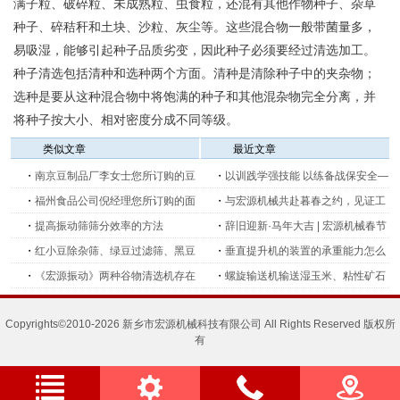
满子粒、破碎粒、未成熟粒、虫食粒，还混有其他作物种子、杂草
种子、碎秸秆和土块、沙粒、灰尘等。这些混合物一般带菌量多，
易吸湿，能够引起种子品质劣变，因此种子必须要经过清选加工。
种子清选包括清种和选种两个方面。清种是清除种子中的夹杂物；
选种是要从这种混合物中将饱满的种子和其他混杂物完全分离，并
将种子按大小、相对密度分成不同等级。
类似文章
最近文章
・
南京豆制品厂李女士您所订购的豆
・
以训践学强技能 以练备战保安全—
浆过滤筛已发出
・
福州食品公司倪经理您所订购的面
新乡宏源机械开展生产消防安全培训
・
与宏源机械共赴暮春之约，见证工
粉筛分机已发
・
提高振动筛筛分效率的方法
及消防演练
业创新的力量
・
辞旧迎新·马年大吉 | 宏源机械春节
・
红小豆除杂筛、绿豆过滤筛、黑豆
放假安排公告
・
垂直提升机的装置的承重能力怎么
电动筛、多功能谷物清理筛！
・
《宏源振动》两种谷物清选机存在
选？和物料密度有关系吗？
・
螺旋输送机输送湿玉米、粘性矿石
的问题
粉时容易堵塞，该怎么处理？
Copyrights©2010-2026 新乡市宏源机械科技有限公司 All Rights Reserved 版权所
有