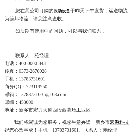
您在我公司订购的
于昨天下午发货，运送物流
振动设备
为德邦物流，请您注意查收。
如后期有使用中的问题，可以与我们联系，
联系人：苑经理
电话：
400-0000-343
传真：
0373-2678028
手机：
13783731601
商务
QQ
：
723119550
邮箱：
13783731601@163.com
邮编：
453000
地址：新乡市宏力大道西段西冀场工业区
我们将竭诚为您服务，祝您生意兴隆！新乡市
宏源科技
祝您心想事成！手机：
13783731601
。联系人：苑经理