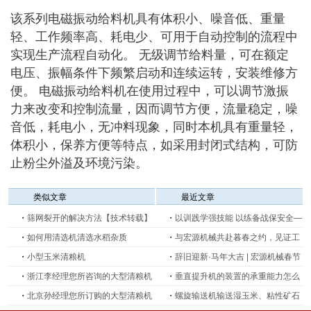
该系列
电磁振动给料机具有体积小、噪音低、重量
轻、工作频率高、耗电少、可用于自动控制的流程中
实现生产流程自动化。 无级调节给料量，可在额定
电压、振幅条件下频繁启动和连续运转，安装维修方
便。
电磁振动给料机
在使用过程中，可以调节激振
力来改变和控制流量，因而调节方便，流量稳定，噪
音低，耗电小，无冲料现象，同时本机具有重量轻，
体积小，保养方便等特点，如采用封闭式结构，可防
止粉尘外溢及环境污染。
类似文章
最近文章
・
筛网裂开的解决方法【技术转载】
・
以训践学强技能 以练备战保安全—
・
如何用清选机清选水稻杂质
新乡宏源机械开展生产消防安全培训
・
与宏源机械共赴暮春之约，见证工
・
小型玉米清粮机
及消防演练
业创新的力量
・
辞旧迎新·马年大吉 | 宏源机械春节
・
浙江李经理您所咨询的大型清粮机
放假安排公告
・
垂直提升机的装置的承重能力怎么
询价表已收到
・
北京孙经理您所订购的大型清粮机
选？和物料密度有关系吗？
・
螺旋输送机输送湿玉米、粘性矿石