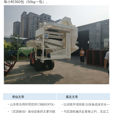
每小时360包（50kg一包）。
类似文章
最近文章
・
山东青岛周经理您所订购的GFGL-
・
以训践学强技能 以练备战保安全—
800振动筛已发出
・
《宏源振动》振动设备的主要功能
新乡宏源机械开展生产消防安全培训
・
与宏源机械共赴暮春之约，见证工