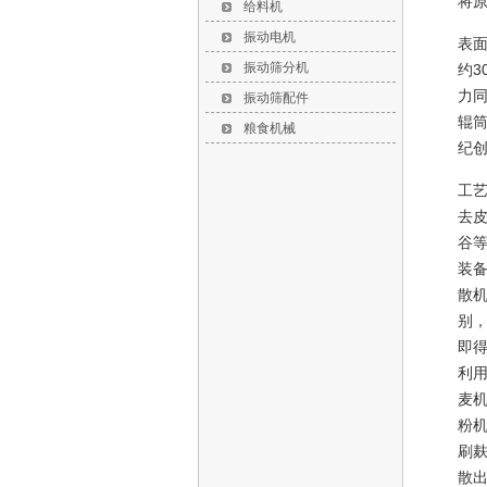
将
给料机
振动电机
表面
振动筛分机
约
力同
振动筛配件
辊
粮食机械
纪创
工
去
谷
装
散
别
即
利
麦
粉
刷
散