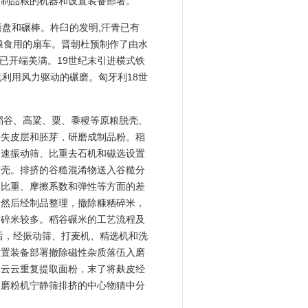
状制品粮的机器和设置装备部署。
石磨盘和碾棒。杵臼的发明,汗青已有
粮食用的扇车。晋朝杜预制作了由水
已开端美满。19世纪末引进横式铁
利用风力驱动的碾磨。匈牙利18世
稻谷、高粱、粟、黍稷等原粮脱壳、
去失皮层和胚芽，研磨成制品粉。稻
高速振动筛、比重去石机和磁选设置
稻壳。排挤的谷糙混淆物送入谷糙分
、比重、摩擦系数和弹性等方面的差
。然后经制品整理，撤除糠粞碎米，
，碎米较多。稻谷碾米的工艺流程及
后，经振动筛、打麦机、精选机和洗
设置装备部署撤除磁性杂质落伍入磨
，云云重复提取面粉，末了将麸皮经
从磨粉机宁静筛排挤的中心物猜中分