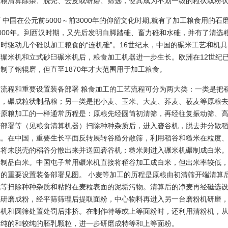
原粮清算除杂、脱壳、去皮或研磨、筛选，使其成为不划一级的粒状或粉
 中国在公元前5000～前3000年的仰韶文化时期,就有了加工粮食用的
3000年。到西汉时期，又先后发明白脚踏碓、畜力碓和水碓，并有了清选
时驱动几个碓以加工粮食的“连机碓”。16世纪末，中国的碾米工艺和机具
筒辗米机和立式砂臼碾米机后，粮食加工机器进一步生长。欧洲在12世纪已
制了钢辊磨，但直至1870年才大范围用于加工粮食。
艺流程和重要设置装备部署 粮食加工的工艺流程可分为两大类：一类是把
皮，碾成粒状制品粮；另一类是把小麦、玉米、大麦、荞麦、莜麦等原粮
等原粮加工的一样通常历程是：原粮先经圆筒初清筛，再经往复振动筛、
备部署等（见粮食清算机器）扫除种种杂质后，进入砻谷机，脱去并分散
机。在中国，重要生长平面反转展转谷糙分散筛，利用稻谷和糙米在粒度
，将未脱壳的稻谷分散出来并送回砻谷机；糙米则进入碾米机碾制成白米
得制品白米。中国屯子常用碾米机直接将稻谷加工成白米，但出米率较低
用的重要设置装备部署见图。 小麦等加工的历程是原粮由初清筛开端清算
机等扫除种种杂质和粘附在麦粒表面的泥垢污物。清算后的净麦再经磁选
机研磨成粉，经平筛筛理后提取面粉，中心物料再进入另一台磨粉机研磨
麸机和圆筛处置处罚后排挤。在制作特等或上等面粉时，还利用清粉机，
出纯的和较纯的胚乳颗粒，进一步研磨成特等和上等面粉。