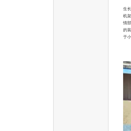
生
机
情
的
于
【