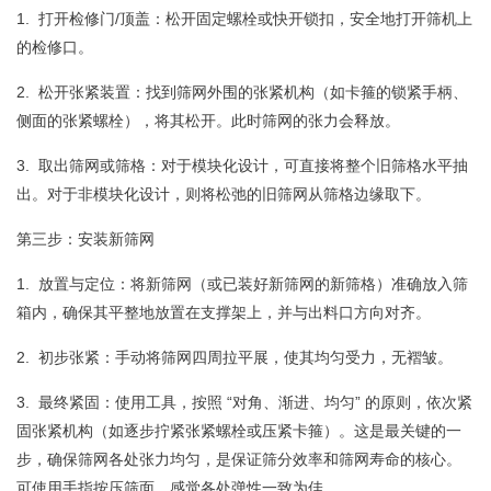
1. 打开检修门/顶盖：松开固定螺栓或快开锁扣，安全地打开筛机上
的检修口。
2. 松开张紧装置：找到筛网外围的张紧机构（如卡箍的锁紧手柄、
侧面的张紧螺栓），将其松开。此时筛网的张力会释放。
3. 取出筛网或筛格：对于模块化设计，可直接将整个旧筛格水平抽
出。对于非模块化设计，则将松弛的旧筛网从筛格边缘取下。
第三步：安装新筛网
1. 放置与定位：将新筛网（或已装好新筛网的新筛格）准确放入筛
箱内，确保其平整地放置在支撑架上，并与出料口方向对齐。
2. 初步张紧：手动将筛网四周拉平展，使其均匀受力，无褶皱。
3. 最终紧固：使用工具，按照 “对角、渐进、均匀” 的原则，依次紧
固张紧机构（如逐步拧紧张紧螺栓或压紧卡箍）。这是最关键的一
步，确保筛网各处张力均匀，是保证筛分效率和筛网寿命的核心。
可使用手指按压筛面，感觉各处弹性一致为佳。