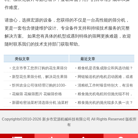
作难度。
请放心，选择宏源的设备，您获得的不仅是一台高性能的筛分机，
更是一套包含便捷维护设计、专业备件支持和持续技术服务的完整
解决方案。 如果您有具体的机型或遇到特殊的筛网更换难题，欢迎
随时联系我们的技术支持部门获取帮助。
类似文章
最近文章
・
北京市李工您所订购的花生果筛分
・
粮食机是否集成除尘和风选功能？
机已发出
・
新型花生果筛分机，解决花生果筛
——宏源机械科技专业解答
・
网链输送机的电机启动困难，或者
分时网口堵塞问题
・
忻州农业公司张经理订购的1030-
一启动就跳闸，怎么排查？
・
清粮机工作时噪音特别大，有没有
1F谷子初选筛分机，120-10米的软
・
花椒筛 花椒筛图片 花椒筛价格
有效的降噪办法？
・
粮食抛光机电机转但抛光辊不转，
管吸粮机装车发货！
・
新疆哈密油菜籽清选筛分机 油菜籽
是皮带打滑还是链条断了？
・
粮食抛光机的抛光辊多久换一次？
清理除杂机 油菜籽振动筛选机
Copyrights©2010-2026 新乡市宏源机械科技有限公司 All Rights Reserved 版权所
有