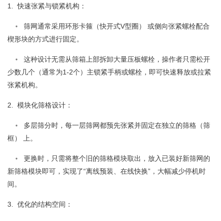
1. 快速张紧与锁紧机构：
◦ 筛网通常采用环形卡箍（快开式V型圈） 或侧向张紧螺栓配合
楔形块的方式进行固定。
◦ 这种设计无需从筛箱上部拆卸大量压板螺栓，操作者只需松开
少数几个（通常为1-2个）主锁紧手柄或螺栓，即可快速释放或拉紧
张紧机构。
2. 模块化筛格设计：
◦ 多层筛分时，每一层筛网都预先张紧并固定在独立的筛格（筛
框） 上。
◦ 更换时，只需将整个旧的筛格模块取出，放入已装好新筛网的
新筛格模块即可，实现了“离线预装、在线快换”，大幅减少停机时
间。
3. 优化的结构空间：