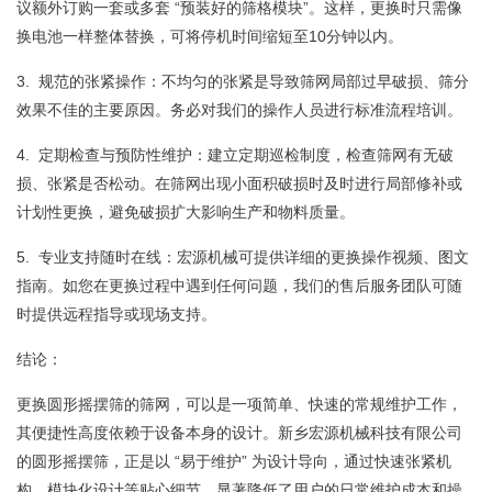
议额外订购一套或多套 “预装好的筛格模块”。这样，更换时只需像
换电池一样整体替换，可将停机时间缩短至10分钟以内。
3. 规范的张紧操作：不均匀的张紧是导致筛网局部过早破损、筛分
效果不佳的主要原因。务必对我们的操作人员进行标准流程培训。
4. 定期检查与预防性维护：建立定期巡检制度，检查筛网有无破
损、张紧是否松动。在筛网出现小面积破损时及时进行局部修补或
计划性更换，避免破损扩大影响生产和物料质量。
5. 专业支持随时在线：宏源机械可提供详细的更换操作视频、图文
指南。如您在更换过程中遇到任何问题，我们的售后服务团队可随
时提供远程指导或现场支持。
结论：
更换圆形摇摆筛的筛网，可以是一项简单、快速的常规维护工作，
其便捷性高度依赖于设备本身的设计。新乡宏源机械科技有限公司
的圆形摇摆筛，正是以 “易于维护” 为设计导向，通过快速张紧机
构、模块化设计等贴心细节，显著降低了用户的日常维护成本和操