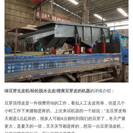
绿豆芽去皮机/轻松脱水去皮/筛黄豆
芽皮的机器
的详情介绍：
豆芽清理皮是一件很费劳动的工作，看似人工去皮简单，但是几个
小时工作下来腰都是疼的。上次来试机器的一个姐说：“去豆芽皮每
天都是1点起床的，很多人可能4点都吃到我们的豆芽了，冬天产量
更大，是夏天的一倍，天天关节都是疼的，想买一台豆芽清皮机，