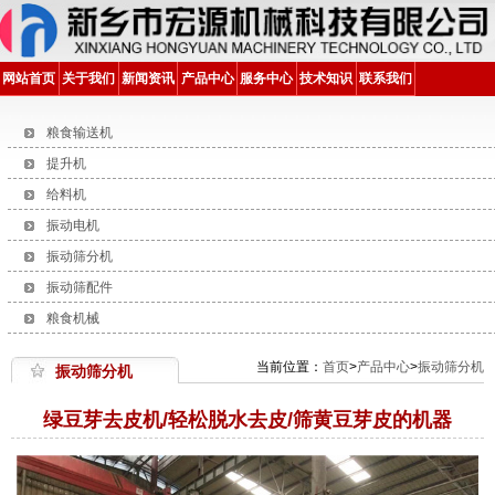
网站首页
关于我们
新闻资讯
产品中心
服务中心
技术知识
联系我们
粮食输送机
提升机
给料机
振动电机
振动筛分机
振动筛配件
粮食机械
当前位置：
首页
>
产品中心
>
振动筛分机
振动筛分机
绿豆芽去皮机/轻松脱水去皮/筛黄豆芽皮的机器