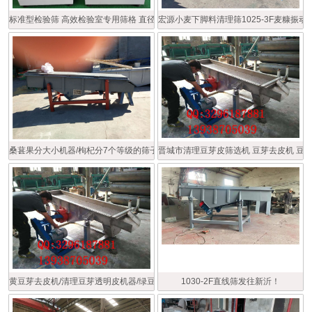
标准型检验筛 高效检验室专用筛格 直径200型多层检验筛
宏源小麦下脚料清理筛1025-3F麦糠振
桑葚果分大小机器/枸杞分7个等级的筛子/食品分级筛
晋城市清理豆芽皮筛选机 豆芽去皮机 豆
黄豆芽去皮机/清理豆芽透明皮机器/绿豆芽脱水去皮机
1030-2F直线筛发往新沂！