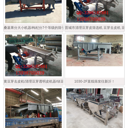
桑葚果分大小机器/枸杞分7个等级的筛子/食品分级筛
晋城市清理豆芽皮筛选机 豆芽去皮机 豆
黄豆芽去皮机/清理豆芽透明皮机器/绿豆芽脱水去皮机
1030-2F直线筛发往新沂！