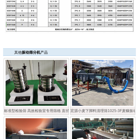
其他
振动筛分机
产品
标准型检验筛 高效检验室专用筛格 直径200型多层检验筛
宏源小麦下脚料清理筛1025-3F麦糠振