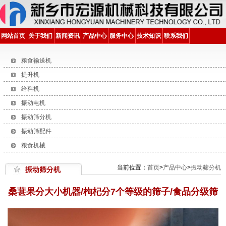
网站首页
关于我们
新闻资讯
产品中心
服务中心
技术知识
联系我们
粮食输送机
提升机
给料机
振动电机
振动筛分机
振动筛配件
粮食机械
当前位置：
首页
>
产品中心
>
振动筛分机
振动筛分机
桑葚果分大小机器/枸杞分7个等级的筛子/食品分级筛